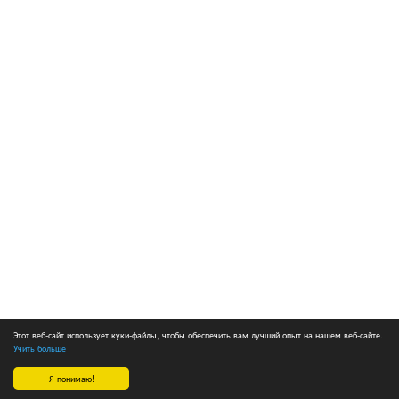
Этот веб-сайт использует куки-файлы, чтобы обеспечить вам лучший опыт на нашем веб-сайте.
Учить больше
Я понимаю!