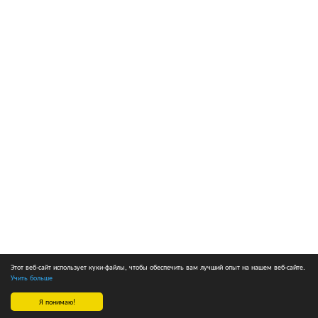
Этот веб-сайт использует куки-файлы, чтобы обеспечить вам лучший опыт на нашем веб-сайте.
Учить больше
Я понимаю!