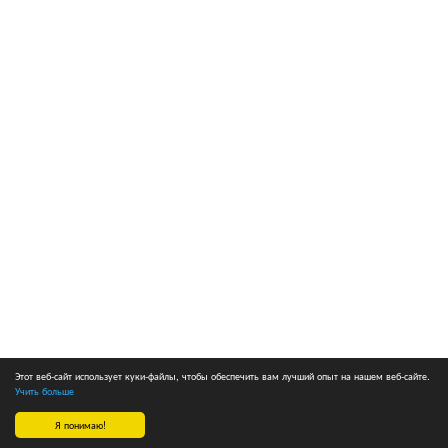
Этот веб-сайт использует куки-файлы, чтобы обеспечить вам лучший опыт на нашем веб-сайте.
Учить больше
Я понимаю!